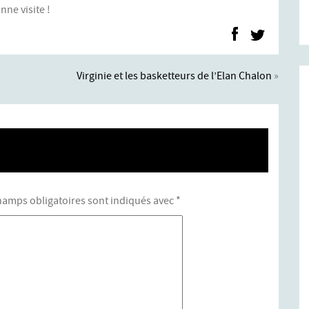
onne visite !
Virginie et les basketteurs de l’Elan Chalon
»
hamps obligatoires sont indiqués avec
*