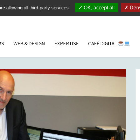
re allowing all third-party services
OK, accept all
Deny
BS
WEB & DESIGN
EXPERTISE
CAFÉ DIGITAL