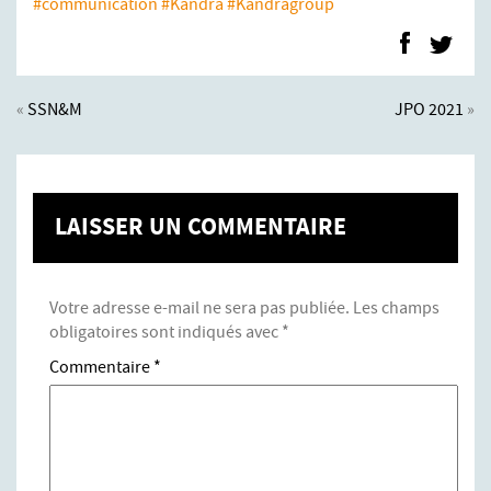
#communication
#Kandra
#Kandragroup
«
SSN&M
JPO 2021
»
LAISSER UN COMMENTAIRE
Votre adresse e-mail ne sera pas publiée.
Les champs
obligatoires sont indiqués avec
*
Commentaire
*