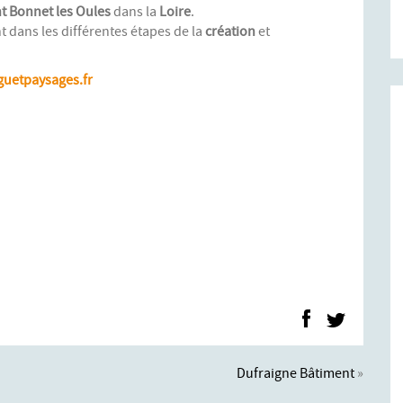
t Bonnet les Oules
dans la
Loire
.
dans les différentes étapes de la
création
et
uetpaysages.fr
Dufraigne Bâtiment
»