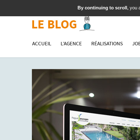
By continuing to scroll,
you a
ACCUEIL
L’AGENCE
RÉALISATIONS
JO