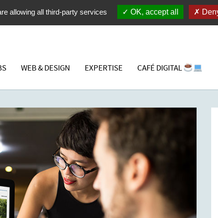
re allowing all third-party services
OK, accept all
Deny
BS
WEB & DESIGN
EXPERTISE
CAFÉ DIGITAL