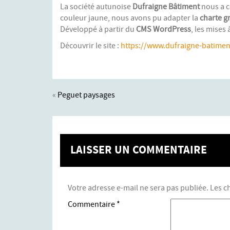
La société autunoise
Dufraigne Bâtiment
nous a c
couleur jaune, nous avons pu adapter la
charte g
Développé à partir du
CMS WordPress
, les mises
Découvrir le site :
https://www.dufraigne-batime
«
Peguet paysages
LAISSER UN COMMENTAIRE
Votre adresse e-mail ne sera pas publiée.
Les c
Commentaire
*