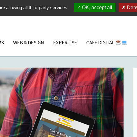
re allowing all third-party services
OK, accept all
Deny
BS
WEB & DESIGN
EXPERTISE
CAFÉ DIGITAL