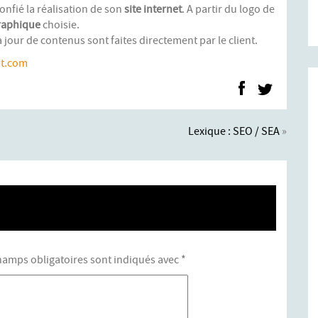
onfié la réalisation de son
site internet
. A partir du logo de
raphique
choisie.
 à jour de contenus sont faites directement par le client.
nt.com
Lexique : SEO / SEA
»
hamps obligatoires sont indiqués avec
*