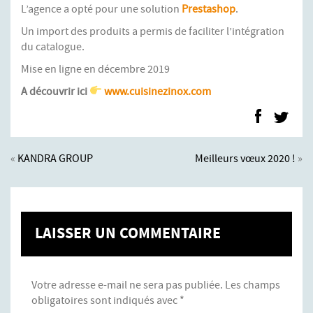
L’agence a opté pour une solution
Prestashop
.
Un import des produits a permis de faciliter l’intégration
du catalogue.
Mise en ligne en décembre 2019
A découvrir ici
www.cuisinezinox.com
«
KANDRA GROUP
Meilleurs vœux 2020 !
»
LAISSER UN COMMENTAIRE
Votre adresse e-mail ne sera pas publiée.
Les champs
obligatoires sont indiqués avec
*